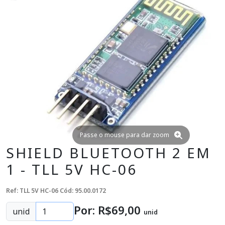
Passe o mouse para dar zoom
SHIELD BLUETOOTH 2 EM
1 - TLL 5V HC-06
Ref: TLL 5V HC-06
Cód: 95.00.0172
Por: R$
69
,00
unid
unid