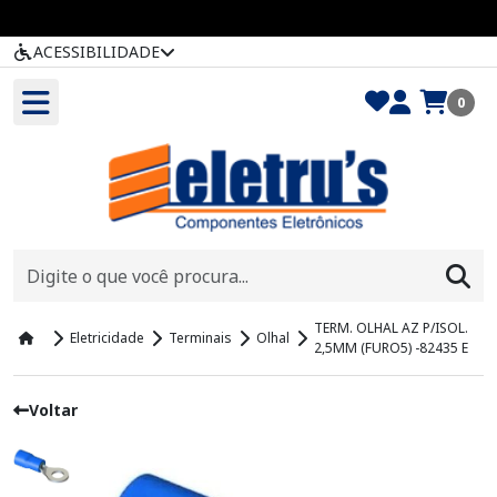
ACESSIBILIDADE
0
TERM. OLHAL AZ P/ISOL.
Eletricidade
Terminais
Olhal
2,5MM (FURO5) -82435 E
Voltar