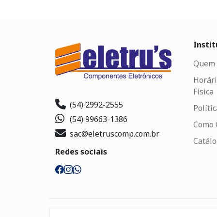
Instit
Quem 
Horári
Física
(54) 2992-2555
Políti
(54) 99663-1386
Como 
sac@eletruscomp.com.br
Catál
Redes sociais