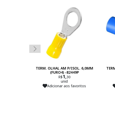
TERM. OLHAL AM P/ISOL. 6,0MM
TERM
(FURO4) -82449P
1,
R$
30
unid
Adicionar aos favoritos