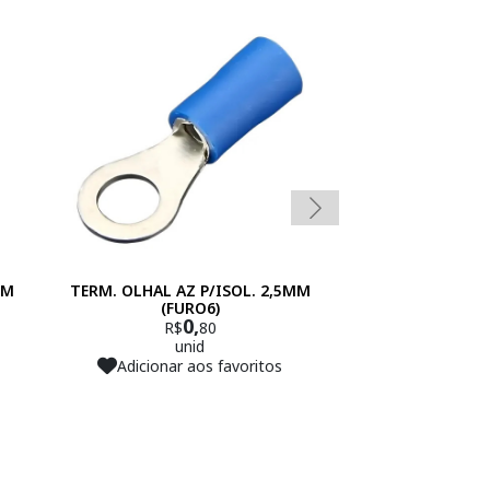
MM
TERM. OLHAL AZ P/ISOL. 2,5MM
TERM. OLHAL AZ
(FURO6)
(FU
0,
0
R$
80
R$
unid
un
Adicionar aos favoritos
Adicionar 